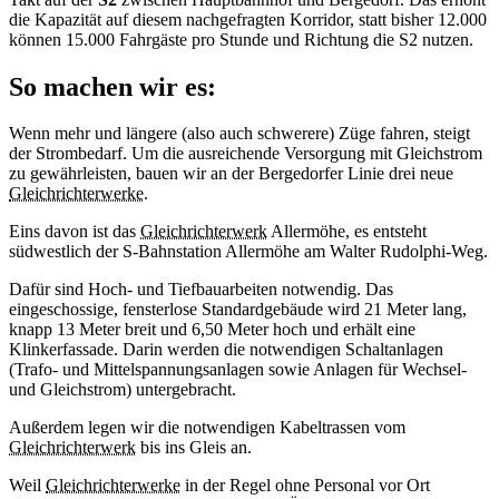
die Kapazität auf diesem nachgefragten Korridor, statt bisher 12.000
können 15.000 Fahrgäste pro Stunde und Richtung die S2 nutzen.
So machen wir es:
Wenn mehr und längere (also auch schwerere) Züge fahren, steigt
der Strombedarf. Um die ausreichende Versorgung mit Gleichstrom
zu gewährleisten, bauen wir an der Bergedorfer Linie drei neue
Gleichrichterwerke
.
Eins davon ist das
Gleichrichterwerk
Allermöhe, es entsteht
südwestlich der S-Bahnstation Allermöhe am Walter Rudolphi-Weg.
Dafür sind Hoch- und Tiefbauarbeiten notwendig. Das
eingeschossige, fensterlose Standardgebäude wird 21 Meter lang,
knapp 13 Meter breit und 6,50 Meter hoch und erhält eine
Klinkerfassade. Darin werden die notwendigen Schaltanlagen
(Trafo- und Mittelspannungsanlagen sowie Anlagen für Wechsel-
und Gleichstrom) untergebracht.
Außerdem legen wir die notwendigen Kabeltrassen vom
Gleichrichterwerk
bis ins Gleis an.
Weil
Gleichrichterwerke
in der Regel ohne Personal vor Ort