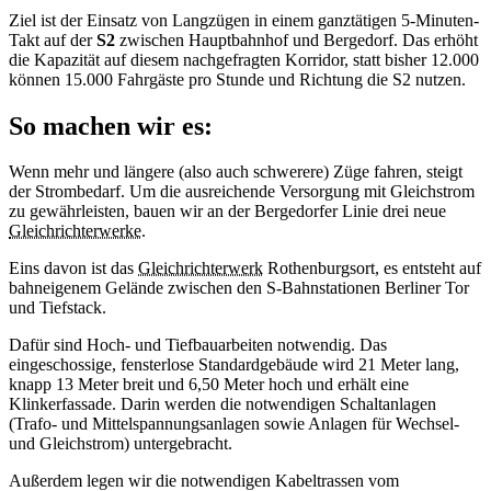
Ziel ist der Einsatz von Langzügen in einem ganztätigen 5-Minuten-
Takt auf der
S2
zwischen Hauptbahnhof und Bergedorf. Das erhöht
die Kapazität auf diesem nachgefragten Korridor, statt bisher 12.000
können 15.000 Fahrgäste pro Stunde und Richtung die S2 nutzen.
So machen wir es:
Wenn mehr und längere (also auch schwerere) Züge fahren, steigt
der Strombedarf. Um die ausreichende Versorgung mit Gleichstrom
zu gewährleisten, bauen wir an der Bergedorfer Linie drei neue
Gleichrichterwerke
.
Eins davon ist das
Gleichrichterwerk
Rothenburgsort, es entsteht auf
bahneigenem Gelände zwischen den S-Bahnstationen Berliner Tor
und Tiefstack.
Dafür sind Hoch- und Tiefbauarbeiten notwendig. Das
eingeschossige, fensterlose Standardgebäude wird 21 Meter lang,
knapp 13 Meter breit und 6,50 Meter hoch und erhält eine
Klinkerfassade. Darin werden die notwendigen Schaltanlagen
(Trafo- und Mittelspannungsanlagen sowie Anlagen für Wechsel-
und Gleichstrom) untergebracht.
Außerdem legen wir die notwendigen Kabeltrassen vom